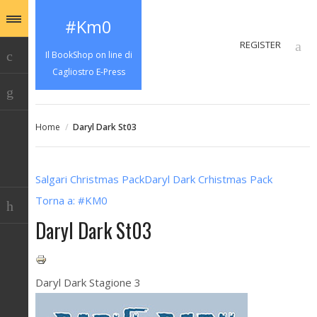
#Km0
REGISTER
Il BookShop on line di
Cagliostro E-Press
Home
/
Daryl Dark St03
Salgari Christmas Pack
Daryl Dark Crhistmas Pack
Torna a: #KM0
Daryl Dark St03
Daryl Dark Stagione 3