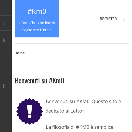
#Km0
REGISTER
Il BookShop on line di
Cagliostro E-Press
Home
Benvenuti su #Km0
Benvenuti su #KM0. Questo sito è
dedicato ai Lettori.
La filosofia di #KM0 è semplice.